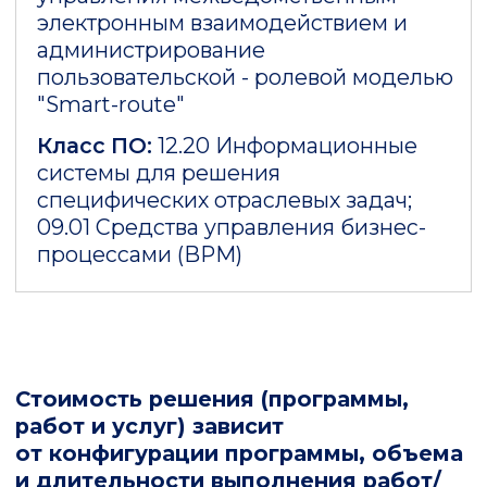
по телефону
+7 (495) 748-05-75
,
электронной почте
clients@at-
consulting.ru
Документы для
скачивания
Описание функциональных
характеристик