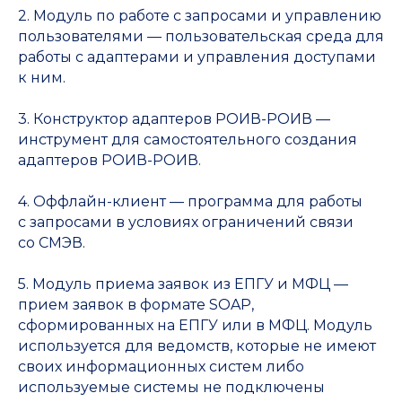
2. Модуль по работе с запросами и управлению
пользователями — пользовательская среда для
работы с адаптерами и управления доступами
к ним.
3. Конструктор адаптеров РОИВ-РОИВ —
инструмент для самостоятельного создания
адаптеров РОИВ-РОИВ.
4. Оффлайн-клиент — программа для работы
с запросами в условиях ограничений связи
со СМЭВ.
Дата регистрации:
06.09.2016
5. Модуль приема заявок из ЕПГУ и МФЦ —
Регистрационный номер:
1782
прием заявок в формате SOAP,
Наименование ПО:
сформированных на ЕПГУ или в МФЦ. Модуль
Автоматизированный модуль
управления межведомственным
используется для ведомств, которые не имеют
электронным взаимодействием и
своих информационных систем либо
администрирование
используемые системы не подключены
пользовательской - ролевой моделью