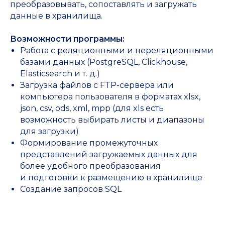
преобразовывать, сопоставлять и загружать
данные в хранилища.
Возможности программы:
Работа с реляционными и нереляционными
базами данных (PostgreSQL, Clickhouse,
Elasticsearch и т. д.)
Загрузка файлов с FTP-сервера или
компьютера пользователя в форматах xlsx,
Стоимость решения (программы,
json, csv, ods, xml, mpp (для xls есть
работ и услуг) зависит
от конфигурации программы, объема
возможность выбирать листы и диапазоны
и длительности выполнения работ/
для загрузки)
услуг, сложности экспертизы,
Формирование промежуточных
количества привлекаемых
представлений загружаемых данных для
специалистов для выполнения работ/
услуг своевременно, необходимости
более удобного преобразования
внедрения и адаптации с другими
и подготовки к размещению в хранилище
системами заказчика, а также
Создание запросов SQL
от необходимости предоставления
услуг технической поддержки.
Для получения индивидуального