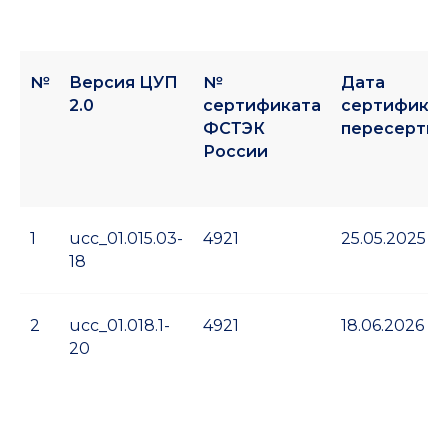
Руководство по установке ЦУП
2.0
№
Версия ЦУП
№
Дата
2.0
сертификата
сертификац
ФСТЭК
пересерти
России
ЦУП 2.0 Краткое описание
1
ucc_01.015.03-
4921
25.05.2025
18
ЦУП 2.0 Описание
2
ucc_01.018.1-
4921
18.06.2026
функциональности
20