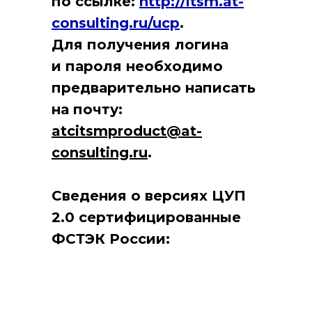
по ссылке:
http://itsm.at-
скачивания
consulting.ru/ucp
.
Для получения логина
и пароля необходимо
предварительно написать
на почту:
ЦУП 2.0 Прайс лист
atcitsmproduct@at-
consulting.ru
.
Сведения о версиях ЦУП
2.0 сертифицированные
ЦУП 2.0 Презентация
ФСТЭК России: