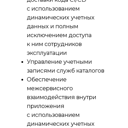
с использованием
динамических учетных
данных и полным
исключением доступа
к ним сотрудников
эксплуатации
Управление учетными
Дата регистрации:
20.09.2019
записями служб каталогов
Регистрационный номер:
5757
Обеспечение
Наименование ПО:
Центр
межсервисного
управления пользователями«ЦУП»
Класс ПО:
02.08 Средства
взаимодействия внутри
мониторинга и управления; 03.01
приложения
Средства защиты
от несанкционированного доступа
с использованием
к информации
динамических учетных