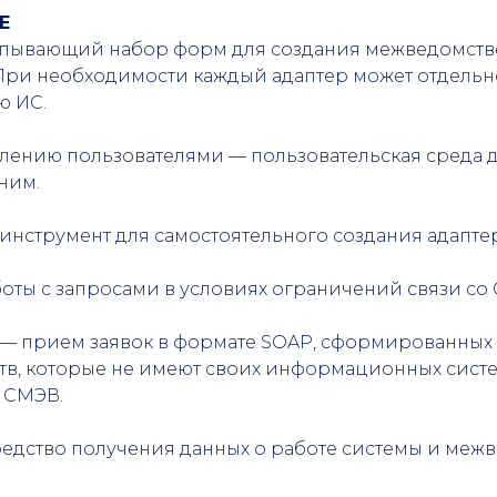
E
ерпывающий набор форм для создания межведомст
. При необходимости каждый адаптер может отдельн
ю ИС.
авлению пользователями — пользовательская среда 
ним.
 инструмент для самостоятельного создания адапт
оты с запросами в условиях ограничений связи со
 — прием заявок в формате SOAP, сформированных
ств, которые не имеют своих информационных сист
 СМЭВ.
средство получения данных о работе системы и ме