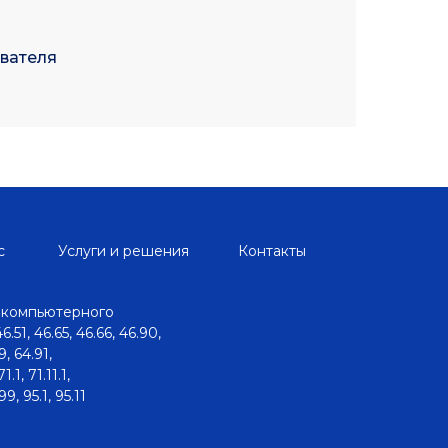
вателя
с
Услуги и решения
Контакты
 компьютерного
1, 46.65, 46.66, 46.90,
9, 64.91,
.1, 71.11.1,
.99, 95.1, 95.11