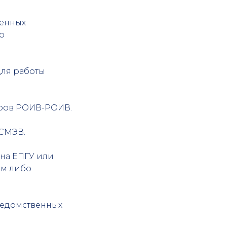
венных
о
для работы
еров РОИВ-РОИВ.
 СМЭВ.
 на ЕПГУ или
ем либо
жведомственных