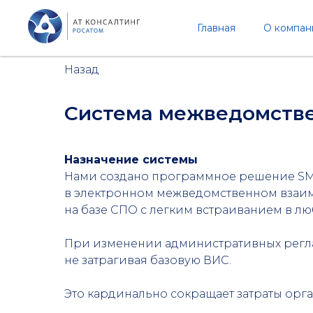
Главная
О компан
Назад
Система межведомств
Назначение системы
Нами создано программное решение SMA
в электронном межведомственном взаим
на базе СПО с легким встраиванием в л
При изменении административных регла
не затрагивая базовую ВИС.
Это кардинально сокращает затраты орг