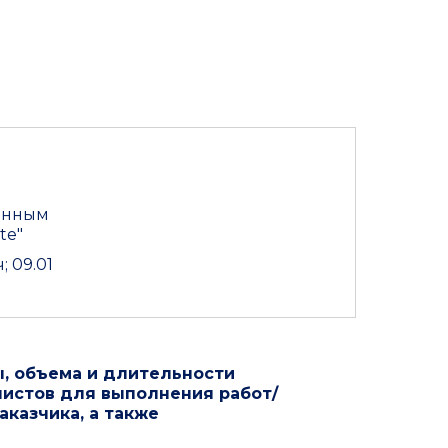
онным
te"
 09.01
ы, объема и длительности
листов для выполнения работ/
казчика, а также