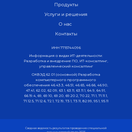
Продукты
Услуги и решения
О нас
Контакты
ИНН 7715744096
Информация о видах ИТ-деятельности:
Разработка и внедрение ПО, ИТ-консалтинг,
управленческий консалтинг
ОКВЭД 62.01 (основной) Разработка
компьютерного программного
обеспечения 46.43.3, 46.51, 46.65, 46.66, 46.90,
47.41, 62.02, 62.09, 63.1, 63.11, 63.11.1, 64.9, 64.91,
66.19.4, 69, 69.10, 69.20, 69.20.2, 70.22, 71.1, 71.11.1,
71.12.5, 71.12.6, 72.1, 72.19, 73.1, 73.11, 82.99, 95.1, 95.11
Сводная ведомость результатов проведения специальной
оценки условий труда 2025